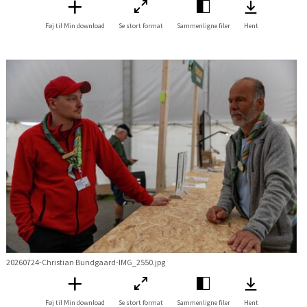
Føj til Min download
Se stort format
Sammenligne filer
Hent
20260724-Christian Bundgaard-IMG_2550.jpg
Føj til Min download
Se stort format
Sammenligne filer
Hent