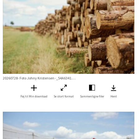
20260728- Foto Johny Kristensen -_54A6341.jpg
Føj til Min download
Se stort format
Sammenligne filer
Hent