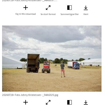
20260728- Foto Johny Kristensen -_54A6357.jpg
Føj til Min download
Se stort format
Sammenligne filer
Hent
20260728- Foto Johny Kristensen -_54A6325.jpg