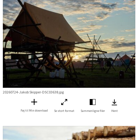
20260724-Jakob Skipper-DSC03638.jpg
Føj til Min download
Se stort format
Sammenligne filer
Hent