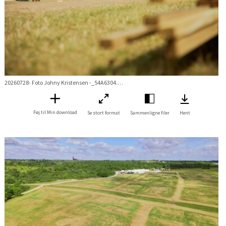
20260728- Foto Johny Kristensen -_54A6304.jpg
Føj til Min download
Se stort format
Sammenligne filer
Hent