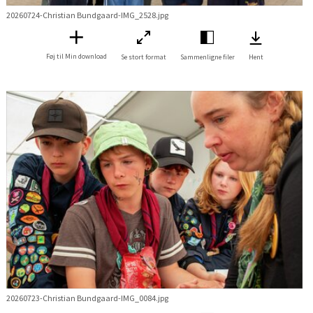
20260724-Christian Bundgaard-IMG_2528.jpg
Føj til Min download
Se stort format
Sammenligne filer
Hent
20260723-Christian Bundgaard-IMG_0084.jpg