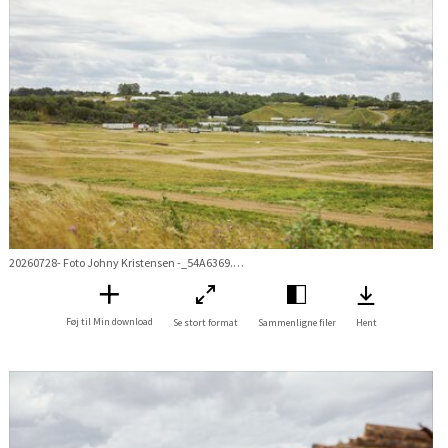
20260728- Foto Johny Kristensen -_54A6369.jpg
Føj til Min download
Se stort format
Sammenligne filer
Hent