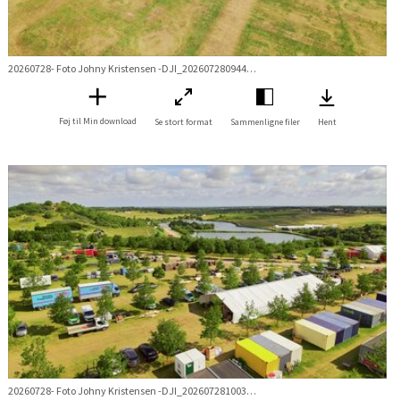
20260728- Foto Johny Kristensen -DJI_20260728094421_0217_D.jpg
Føj til Min download
Se stort format
Sammenligne filer
Hent
20260728- Foto Johny Kristensen -DJI_20260728100320_0221_D.jpg