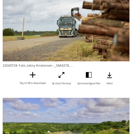
20260728- Foto Johny Kristensen -_54A6378.jpg
Føj til Min download
Se stort format
Sammenligne filer
Hent