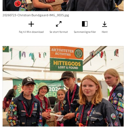
20260723-Christian Bundgaard-IMG_0035.jpg
Føj til Min download
Se stort format
Sammenligne filer
Hent