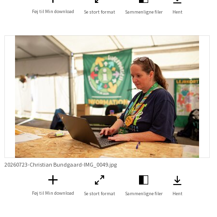
Føj til Min download
Se stort format
Sammenligne filer
Hent
20260723-Christian Bundgaard-IMG_0049.jpg
Føj til Min download
Se stort format
Sammenligne filer
Hent