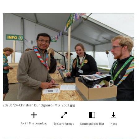
20260724-Christian Bundgaard-IMG_2553.jpg
Føj til Min download
Se stort format
Sammenligne filer
Hent