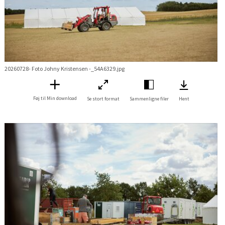
20260728- Foto Johny Kristensen -_54A6329.jpg
Føj til Min download
Se stort format
Sammenligne filer
Hent