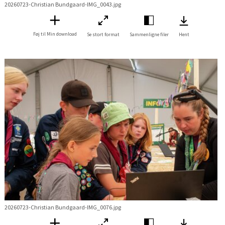
20260723-Christian Bundgaard-IMG_0043.jpg
Føj til Min download
Se stort format
Sammenligne filer
Hent
20260723-Christian Bundgaard-IMG_0076.jpg