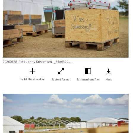
20260728- Foto Johny Kristensen -_54A6320.jpg
Føj til Min download
Se stort format
Sammenligne filer
Hent