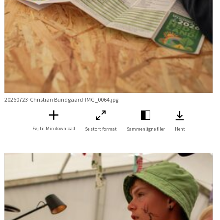
20260723-Christian Bundgaard-IMG_0064.jpg
Føj til Min download
Se stort format
Sammenligne filer
Hent