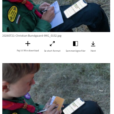
20260721-Christian Bundgaard-IMG_0152.jpg
Føj til Min download
Se stort format
Sammenligne filer
Hent