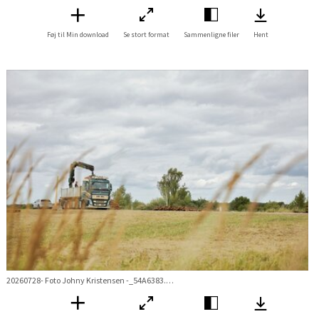
Føj til Min download
Se stort format
Sammenligne filer
Hent
20260728- Foto Johny Kristensen -_54A6383.jpg