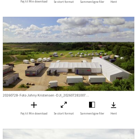
Føj til Min download
Se stort format
Sammenligne filer
Hent
20260728- Foto Johny Kristensen -DJI_20260728100748_0228_D.jpg
Føj til Min download
Se stort format
Sammenligne filer
Hent