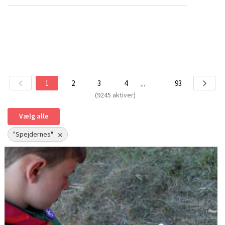
1
2
3
4
93
...
(9245 aktiver)
Vælg alle
"Spejdernes"