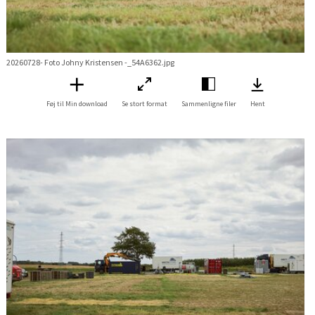
20260728- Foto Johny Kristensen -_54A6362.jpg
Føj til Min download
Se stort format
Sammenligne filer
Hent