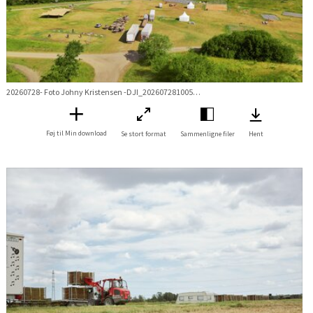
20260728- Foto Johny Kristensen -DJI_20260728100537_0223_D.jpg
Føj til Min download
Se stort format
Sammenligne filer
Hent