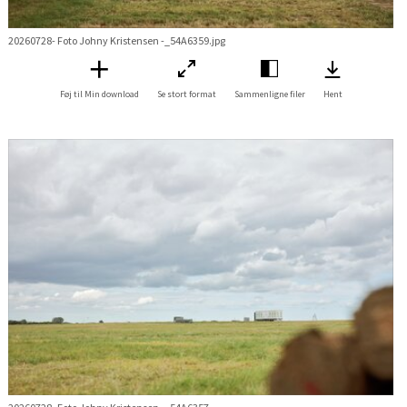
20260728- Foto Johny Kristensen -_54A6359.jpg
Føj til Min download
Se stort format
Sammenligne filer
Hent