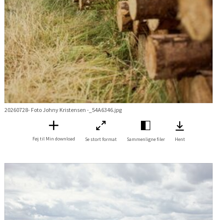
20260728- Foto Johny Kristensen -_54A6346.jpg
Føj til Min download
Se stort format
Sammenligne filer
Hent