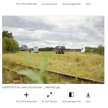
Føj til Min download
Se stort format
Sammenligne filer
Hent
20260728- Foto Johny Kristensen -_54A6393.jpg
Føj til Min download
Se stort format
Sammenligne filer
Hent