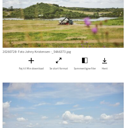
20260728- Foto Johny Kristensen -_54A6373.jpg
Føj til Min download
Se stort format
Sammenligne filer
Hent